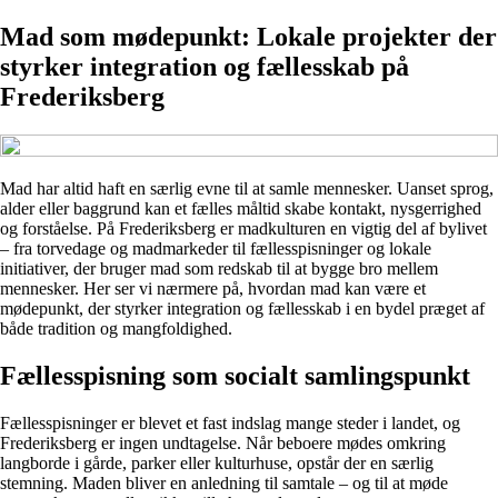
Mad som mødepunkt: Lokale projekter der
styrker integration og fællesskab på
Frederiksberg
Mad har altid haft en særlig evne til at samle mennesker. Uanset sprog,
alder eller baggrund kan et fælles måltid skabe kontakt, nysgerrighed
og forståelse. På Frederiksberg er madkulturen en vigtig del af bylivet
– fra torvedage og madmarkeder til fællesspisninger og lokale
initiativer, der bruger mad som redskab til at bygge bro mellem
mennesker. Her ser vi nærmere på, hvordan mad kan være et
mødepunkt, der styrker integration og fællesskab i en bydel præget af
både tradition og mangfoldighed.
Fællesspisning som socialt samlingspunkt
Fællesspisninger er blevet et fast indslag mange steder i landet, og
Frederiksberg er ingen undtagelse. Når beboere mødes omkring
langborde i gårde, parker eller kulturhuse, opstår der en særlig
stemning. Maden bliver en anledning til samtale – og til at møde