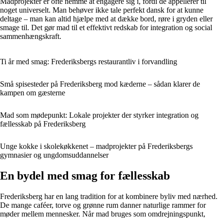
Madprojekter er ofte nemme at engagere sig i, fordi de appellerer til
noget universelt. Man behøver ikke tale perfekt dansk for at kunne
deltage – man kan altid hjælpe med at dække bord, røre i gryden eller
smage til. Det gør mad til et effektivt redskab for integration og social
sammenhængskraft.
Ti år med smag: Frederiksbergs restaurantliv i forvandling
Små spisesteder på Frederiksberg mod kæderne – sådan klarer de
kampen om gæsterne
Mad som mødepunkt: Lokale projekter der styrker integration og
fællesskab på Frederiksberg
Unge kokke i skolekøkkenet – madprojekter på Frederiksbergs
gymnasier og ungdomsuddannelser
En bydel med smag for fællesskab
Frederiksberg har en lang tradition for at kombinere byliv med nærhed.
De mange caféer, torve og grønne rum danner naturlige rammer for
møder mellem mennesker. Når mad bruges som omdrejningspunkt,