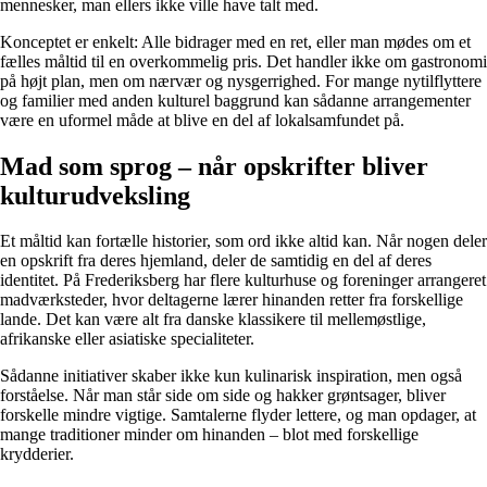
mennesker, man ellers ikke ville have talt med.
Konceptet er enkelt: Alle bidrager med en ret, eller man mødes om et
fælles måltid til en overkommelig pris. Det handler ikke om gastronomi
på højt plan, men om nærvær og nysgerrighed. For mange nytilflyttere
og familier med anden kulturel baggrund kan sådanne arrangementer
være en uformel måde at blive en del af lokalsamfundet på.
Mad som sprog – når opskrifter bliver
kulturudveksling
Et måltid kan fortælle historier, som ord ikke altid kan. Når nogen deler
en opskrift fra deres hjemland, deler de samtidig en del af deres
identitet. På Frederiksberg har flere kulturhuse og foreninger arrangeret
madværksteder, hvor deltagerne lærer hinanden retter fra forskellige
lande. Det kan være alt fra danske klassikere til mellemøstlige,
afrikanske eller asiatiske specialiteter.
Sådanne initiativer skaber ikke kun kulinarisk inspiration, men også
forståelse. Når man står side om side og hakker grøntsager, bliver
forskelle mindre vigtige. Samtalerne flyder lettere, og man opdager, at
mange traditioner minder om hinanden – blot med forskellige
krydderier.