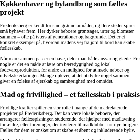
Køkkenhaver og bylandbrug som fælles
projekt
Frederiksberg er kendt for sine grønne områder, og flere steder spirer
små byhaver frem. Her dyrker beboere grøntsager, urter og blomster
sammen – ofte på tværs af generationer og baggrunde. Det er et
konkret eksempel på, hvordan madens vej fra jord til bord kan skabe
fællesskab.
Når man sammen passer en have, deler man både ansvar og glæde. For
nogle er det en måde at lære om bæredygtighed og lokal
fødevareproduktion, for andre en mulighed for at møde naboer og
udveksle erfaringer. Mange oplever, at det at dyrke noget sammen
giver en følelse af ejerskab og samhørighed med området.
Mad og frivillighed – et fællesskab i praksis
Frivillige kræfter spiller en stor rolle i mange af de madrelaterede
projekter på Frederiksberg. Det kan være lokale beboere, der
arrangerer fællesspisninger, studerende, der hjælper med madlavning
for ældre, eller foreninger, der inviterer til madklubber for nye borgere.
Fælles for dem er ønsket om at skabe et åbent og inkluderende byliv.