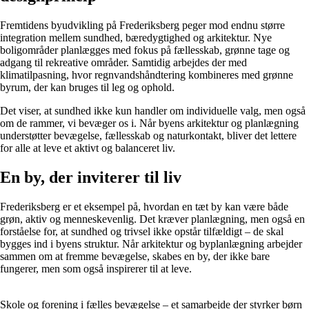
Fremtidens byudvikling på Frederiksberg peger mod endnu større
integration mellem sundhed, bæredygtighed og arkitektur. Nye
boligområder planlægges med fokus på fællesskab, grønne tage og
adgang til rekreative områder. Samtidig arbejdes der med
klimatilpasning, hvor regnvandshåndtering kombineres med grønne
byrum, der kan bruges til leg og ophold.
Det viser, at sundhed ikke kun handler om individuelle valg, men også
om de rammer, vi bevæger os i. Når byens arkitektur og planlægning
understøtter bevægelse, fællesskab og naturkontakt, bliver det lettere
for alle at leve et aktivt og balanceret liv.
En by, der inviterer til liv
Frederiksberg er et eksempel på, hvordan en tæt by kan være både
grøn, aktiv og menneskevenlig. Det kræver planlægning, men også en
forståelse for, at sundhed og trivsel ikke opstår tilfældigt – de skal
bygges ind i byens struktur. Når arkitektur og byplanlægning arbejder
sammen om at fremme bevægelse, skabes en by, der ikke bare
fungerer, men som også inspirerer til at leve.
Skole og forening i fælles bevægelse – et samarbejde der styrker børn