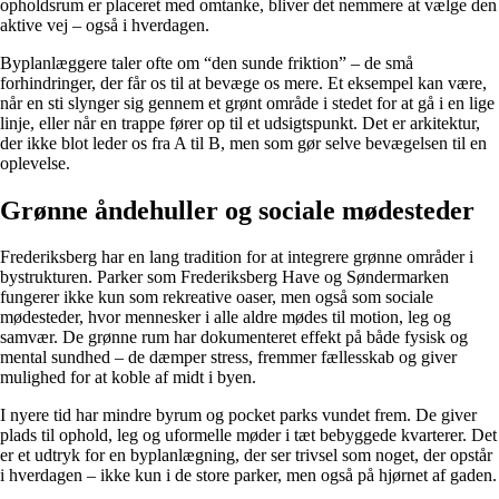
opholdsrum er placeret med omtanke, bliver det nemmere at vælge den
aktive vej – også i hverdagen.
Byplanlæggere taler ofte om “den sunde friktion” – de små
forhindringer, der får os til at bevæge os mere. Et eksempel kan være,
når en sti slynger sig gennem et grønt område i stedet for at gå i en lige
linje, eller når en trappe fører op til et udsigtspunkt. Det er arkitektur,
der ikke blot leder os fra A til B, men som gør selve bevægelsen til en
oplevelse.
Grønne åndehuller og sociale mødesteder
Frederiksberg har en lang tradition for at integrere grønne områder i
bystrukturen. Parker som Frederiksberg Have og Søndermarken
fungerer ikke kun som rekreative oaser, men også som sociale
mødesteder, hvor mennesker i alle aldre mødes til motion, leg og
samvær. De grønne rum har dokumenteret effekt på både fysisk og
mental sundhed – de dæmper stress, fremmer fællesskab og giver
mulighed for at koble af midt i byen.
I nyere tid har mindre byrum og pocket parks vundet frem. De giver
plads til ophold, leg og uformelle møder i tæt bebyggede kvarterer. Det
er et udtryk for en byplanlægning, der ser trivsel som noget, der opstår
i hverdagen – ikke kun i de store parker, men også på hjørnet af gaden.