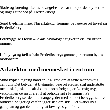
Skole og forening i fælles bevægelse – et samarbejde der styrker børn
og unges sundhed på Frederiksberg
Sund byplanlægning: Når arkitektur fremmer bevægelse og trivsel på
Frederiksberg
Forebyggelse i fokus – lokale psykologer styrker trivsel før krisen
rammer
Løb, yoga og fællesskab: Frederiksbergs grønne parker som byens
motionsrum
Arkitektur med mennesket i centrum
Sund byplanlægning handler i høj grad om at sætte mennesket i
centrum. Det betyder, at bygninger, veje og pladser skal understøtte
menneskelig skala – altså at man som fodgænger føler sig tryg,
velkommen og inspireret til at opholde sig i byrummet. På
Frederiksberg ses det i de mange gader med blandet bebyggelse, hvor
butikker, boliger og caféer ligger side om side. Det skaber liv i
gadeplan og gør det naturligt at bevæge sig til fods.