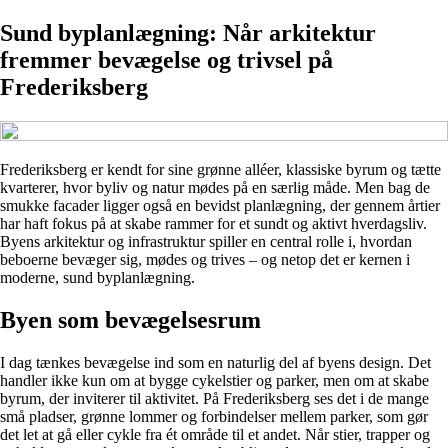
Sund byplanlægning: Når arkitektur
fremmer bevægelse og trivsel på
Frederiksberg
Frederiksberg er kendt for sine grønne alléer, klassiske byrum og tætte
kvarterer, hvor byliv og natur mødes på en særlig måde. Men bag de
smukke facader ligger også en bevidst planlægning, der gennem årtier
har haft fokus på at skabe rammer for et sundt og aktivt hverdagsliv.
Byens arkitektur og infrastruktur spiller en central rolle i, hvordan
beboerne bevæger sig, mødes og trives – og netop det er kernen i
moderne, sund byplanlægning.
Byen som bevægelsesrum
I dag tænkes bevægelse ind som en naturlig del af byens design. Det
handler ikke kun om at bygge cykelstier og parker, men om at skabe
byrum, der inviterer til aktivitet. På Frederiksberg ses det i de mange
små pladser, grønne lommer og forbindelser mellem parker, som gør
det let at gå eller cykle fra ét område til et andet. Når stier, trapper og