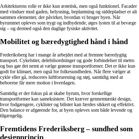
Arkitekturens rolle er ikke kun æstetisk, men også funktionel. Facader
med vinduer mod gaden, belysning, beplantning og siddepladser er alt
sammen elementer, der påvirker, hvordan vi bruger byen. Når
byrummet opleves som trygt og indbydende, øges lysten til at bevæge
sig – og dermed også den daglige fysiske aktivitet.
Mobilitet og bæredygtighed hånd i hånd
Frederiksberg har i mange år arbejdet med at fremme bæredygtig
transport. Cykelstier, delebilsordninger og gode forbindelser til metro
og bus gør det nemt at vælge grønne transportformer. Det er ikke kun
godt for klimaet, men også for folkesundheden. Når flere vælger at
cykle eller gå, reduceres luftforurening og støj, samtidig med at
beboerne får mere motion i hverdagen.
Samtidig er der fokus på at skabe byrum, hvor forskellige
transportformer kan sameksistere. Det kræver gennemtænkt design,
hvor fodgængere, cyklister og bilister kan færdes sikkert og effektivt.
Den balance er afgørende for, at byen opleves som både levende og
tilgængelig.
Fremtidens Frederiksberg – sundhed som
designprincip